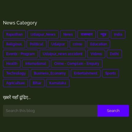
News Category
Rajasthan
Udaipur_News
News
राजस्थान
न्यूज़
India
Religious
Political
Udaipur
crime
Education
Events - Program
Udaipur_news accident
Videos
Delhi
Health
International
Crime - Complain - Enquiry
Technology
Business_Economy
Entertainment
Sports
Agriculture
Bihar
Karnataka
ख़बरें यहाँ ढूंढिए...