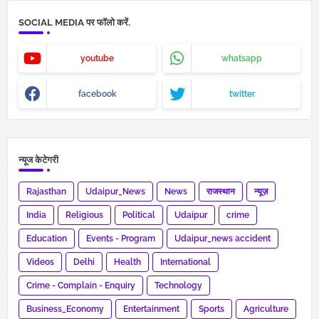
SOCIAL MEDIA पर फॉलो करें.
youtube
whatsapp
facebook
twitter
न्यूज केटेगरी
Rajasthan
Udaipur_News
News
राजस्थान
न्यूज़
India
Religious
Political
Udaipur
crime
Education
Events - Program
Udaipur_news accident
Videos
Delhi
Health
International
Crime - Complain - Enquiry
Technology
Business_Economy
Entertainment
Sports
Agriculture