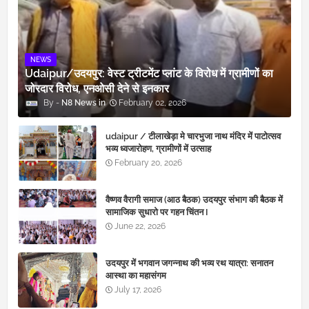
NEWS
Udaipur/उदयपुर: वेस्ट ट्रीटमेंट प्लांट के विरोध में ग्रामीणों का
जोरदार विरोध, एनओसी देने से इनकार
N8 News
February 02, 2026
udaipur / टीलाखेड़ा मे चारभुजा नाथ मंदिर में पाटोत्सव
भव्य ध्वजारोहण, ग्रामीणों में उत्साह
February 20, 2026
वैष्णव वैरागी समाज (आठ बैठक) उदयपुर संभाग की बैठक में
सामाजिक सुधारो पर गहन चिंतन I
June 22, 2026
उदयपुर में भगवान जगन्नाथ की भव्य रथ यात्रा: सनातन
आस्था का महासंगम
July 17, 2026