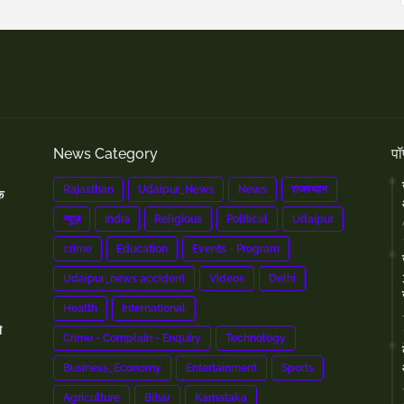
News Category
पॉ
Rajasthan
Udaipur_News
News
राजस्थान
े
न्यूज़
India
Religious
Political
Udaipur
crime
Education
Events - Program
Udaipur_news accident
Videos
Delhi
Health
International
े
Crime - Complain - Enquiry
Technology
Business_Economy
Entertainment
Sports
Agriculture
Bihar
Karnataka