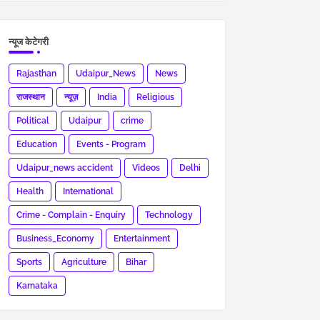
न्यूज केटेगरी
Rajasthan
Udaipur_News
News
राजस्थान
न्यूज़
India
Religious
Political
Udaipur
crime
Education
Events - Program
Udaipur_news accident
Videos
Delhi
Health
International
Crime - Complain - Enquiry
Technology
Business_Economy
Entertainment
Sports
Agriculture
Bihar
Karnataka