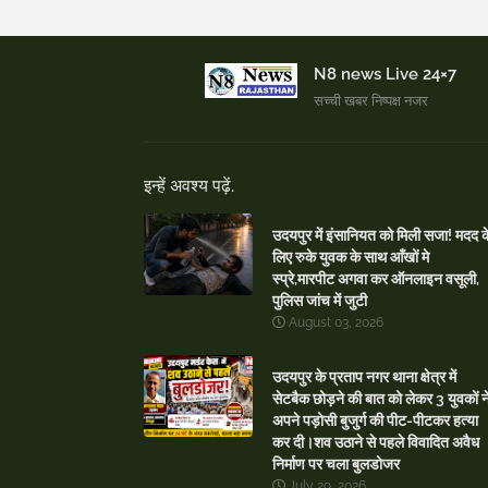
N8 news Live 24×7
सच्ची खबर निष्पक्ष नजर
इन्हें अवश्य पढ़ें.
उदयपुर में इंसानियत को मिली सजा! मदद क
लिए रुके युवक के साथ आँखों मे
स्प्रे,मारपीट अगवा कर ऑनलाइन वसूली,
पुलिस जांच में जुटी
August 03, 2026
उदयपुर के प्रताप नगर थाना क्षेत्र में
सेटबैक छोड़ने की बात को लेकर 3 युवकों न
अपने पड़ोसी बुजुर्ग की पीट-पीटकर हत्या
कर दी।शव उठाने से पहले विवादित अवैध
निर्माण पर चला बुलडोजर
July 29, 2026