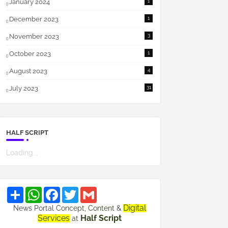
January 2024
1
December 2023
1
November 2023
3
October 2023
1
August 2023
4
July 2023
31
HALF SCRIPT
Loading...
S
W
F
T
G
h
h
a
w
m
a
a
c
i
a
Digital
News Portal
Concept
,
Content
&
r
t
e
t
i
Services
Half Script
at
e
s
b
t
l