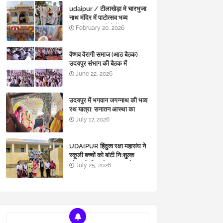
udaipur / टीलाखेड़ा मे चारभुजा
नाथ मंदिर में पाटोत्सव भव्य
ध्वजारोहण, ग्रामीणों में उत्साह
February 20, 2026
वैष्णव वैरागी समाज (आठ बैठक)
उदयपुर संभाग की बैठक में
सामाजिक सुधारो पर गहन चिंतन I
June 22, 2026
उदयपुर में भगवान जगन्नाथ की भव्य
रथ यात्रा: सनातन आस्था का
महासंगम
July 17, 2026
UDAIPUR हिंदुत्व रक्षा महासंघ ने
स्कूली बच्चों को बांटी निःशुल्क
स्टेशनरी, शिक्षा के साथ अच्छे
July 25, 2026
संस्कारों का दिया संदेश