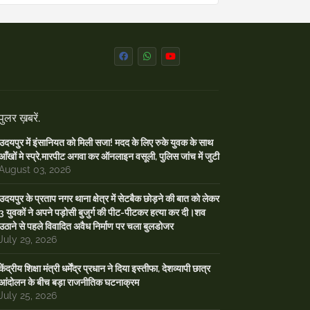
A
o
e
p
o
r
p
k
पुलर ख़बरें.
उदयपुर में इंसानियत को मिली सजा! मदद के लिए रुके युवक के साथ
आँखों मे स्प्रे,मारपीट अगवा कर ऑनलाइन वसूली, पुलिस जांच में जुटी
August 03, 2026
उदयपुर के प्रताप नगर थाना क्षेत्र में सेटबैक छोड़ने की बात को लेकर
3 युवकों ने अपने पड़ोसी बुजुर्ग की पीट-पीटकर हत्या कर दी।शव
उठाने से पहले विवादित अवैध निर्माण पर चला बुलडोजर
July 29, 2026
केंद्रीय शिक्षा मंत्री धर्मेंद्र प्रधान ने दिया इस्तीफा, देशव्यापी छात्र
आंदोलन के बीच बड़ा राजनीतिक घटनाक्रम
July 25, 2026