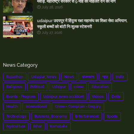
मेवाड़, महाराष्ट्र सरकार से 9 माह की मोहलत देने की मांग
July 28, 2026
udaipur उदयपुर में हिंदुत्व रक्षा महासंघ का शिक्षा सेवा अभियान,
स्कूली बच्चों को बांटी निःशुल्क स्टेशनरी
July 27, 2026
News Category
Rajasthan
Udaipur_News
News
राजस्थान
न्यूज़
India
Religious
Political
Udaipur
crime
Education
Events - Program
Udaipur_news accident
Videos
Delhi
Health
International
Crime - Complain - Enquiry
Technology
Business_Economy
Entertainment
Sports
Agriculture
Bihar
Karnataka