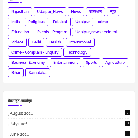
Rajasthan
Udaipur_News
News
राजस्थान
न्यूज़
India
Religious
Political
Udaipur
crime
Education
Events - Program
Udaipur_news accident
Videos
Delhi
Health
International
Crime - Complain - Enquiry
Technology
Business_Economy
Entertainment
Sports
Agriculture
Bihar
Karnataka
वेबसाइट आर्काइव
August 2026
1
July 2026
13
June 2026
9