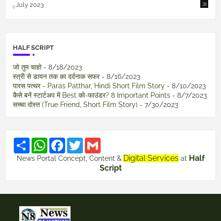
July 2023
31
HALF SCRIPT
जो तुम चाहो
- 8/18/2023
स्त्री से डायन तक का दर्दनाक सफर
- 8/16/2023
पारस पत्थर - Paras Patthar, Hindi Short Film Story
- 8/10/2023
कैसे बनें स्टार्टअप में Best को-फाउंडर? 8 Important Points
- 8/7/2023
सच्चा दोस्त (True Friend, Short Film Story)
- 7/30/2023
S
W
F
T
G
h
h
a
w
m
a
a
c
i
a
Digital Services
Half
News Portal
Concept
,
Content
&
at
r
t
e
t
i
Script
e
s
b
t
l
A
o
e
p
o
r
p
k