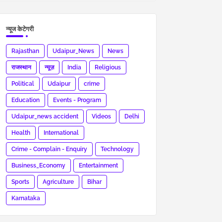
न्यूज केटेगरी
Rajasthan
Udaipur_News
News
राजस्थान
न्यूज़
India
Religious
Political
Udaipur
crime
Education
Events - Program
Udaipur_news accident
Videos
Delhi
Health
International
Crime - Complain - Enquiry
Technology
Business_Economy
Entertainment
Sports
Agriculture
Bihar
Karnataka