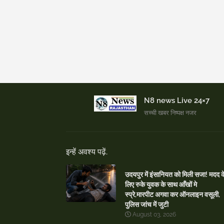
N8 news Live 24×7
सच्ची खबर निष्पक्ष नजर
इन्हें अवश्य पढ़ें.
उदयपुर में इंसानियत को मिली सजा! मदद क
लिए रुके युवक के साथ आँखों मे
स्प्रे,मारपीट अगवा कर ऑनलाइन वसूली,
पुलिस जांच में जुटी
August 03, 2026