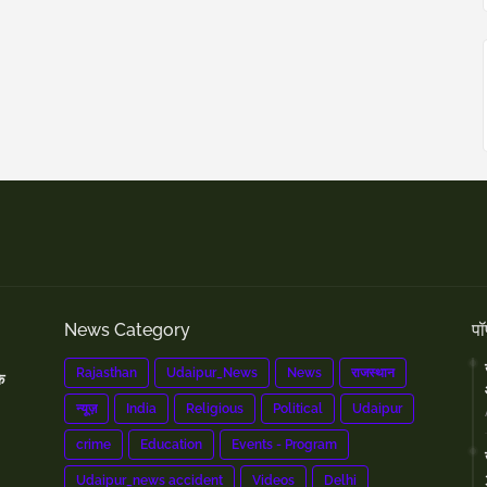
News Category
पॉ
Rajasthan
Udaipur_News
News
राजस्थान
े
न्यूज़
India
Religious
Political
Udaipur
crime
Education
Events - Program
Udaipur_news accident
Videos
Delhi