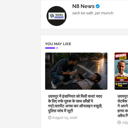
N8 News
sach ke sath ,jan munch
YOU MAY LIKE
उदयपुर में इंसानियत को मिली सजा! मदद
उदयपुर क
के लिए रुके युवक के साथ आँखों मे
सेटबैक 
स्प्रे,मारपीट अगवा कर ऑनलाइन वसूली,
ने अपने
पुलिस जांच में जुटी
हत्या क
अवैध न
August 03, 2026
July