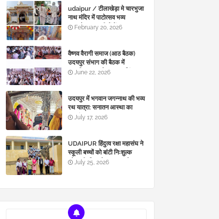
udaipur / टीलाखेड़ा मे चारभुजा
नाथ मंदिर में पाटोत्सव भव्य
ध्वजारोहण, ग्रामीणों में उत्साह
February 20, 2026
वैष्णव वैरागी समाज (आठ बैठक)
उदयपुर संभाग की बैठक में
सामाजिक सुधारो पर गहन चिंतन I
June 22, 2026
उदयपुर में भगवान जगन्नाथ की भव्य
रथ यात्रा: सनातन आस्था का
महासंगम
July 17, 2026
UDAIPUR हिंदुत्व रक्षा महासंघ ने
स्कूली बच्चों को बांटी निःशुल्क
स्टेशनरी, शिक्षा के साथ अच्छे
July 25, 2026
संस्कारों का दिया संदेश