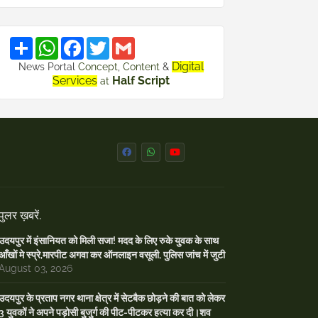
S
W
F
T
G
h
h
a
w
m
a
a
c
i
a
Digital
News Portal
Concept
,
Content
&
r
t
e
t
i
Services
Half Script
at
e
s
b
t
l
A
o
e
p
o
r
p
k
पुलर ख़बरें.
उदयपुर में इंसानियत को मिली सजा! मदद के लिए रुके युवक के साथ
आँखों मे स्प्रे,मारपीट अगवा कर ऑनलाइन वसूली, पुलिस जांच में जुटी
August 03, 2026
उदयपुर के प्रताप नगर थाना क्षेत्र में सेटबैक छोड़ने की बात को लेकर
3 युवकों ने अपने पड़ोसी बुजुर्ग की पीट-पीटकर हत्या कर दी।शव