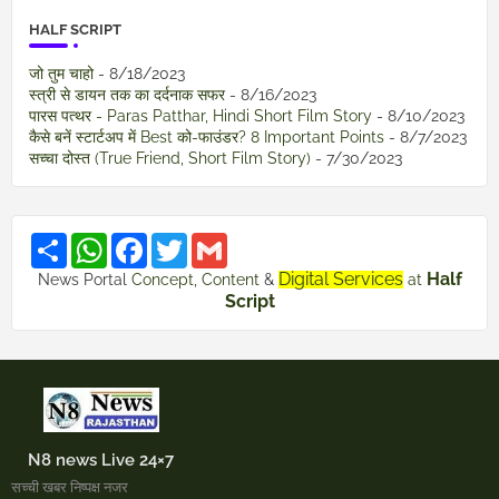
HALF SCRIPT
जो तुम चाहो
- 8/18/2023
स्त्री से डायन तक का दर्दनाक सफर
- 8/16/2023
पारस पत्थर - Paras Patthar, Hindi Short Film Story
- 8/10/2023
कैसे बनें स्टार्टअप में Best को-फाउंडर? 8 Important Points
- 8/7/2023
सच्चा दोस्त (True Friend, Short Film Story)
- 7/30/2023
S
W
F
T
G
h
h
a
w
m
a
a
c
i
a
Digital Services
Half
News Portal
Concept
,
Content
&
at
r
t
e
t
i
Script
e
s
b
t
l
A
o
e
p
o
r
p
k
N8 news Live 24×7
सच्ची खबर निष्पक्ष नजर