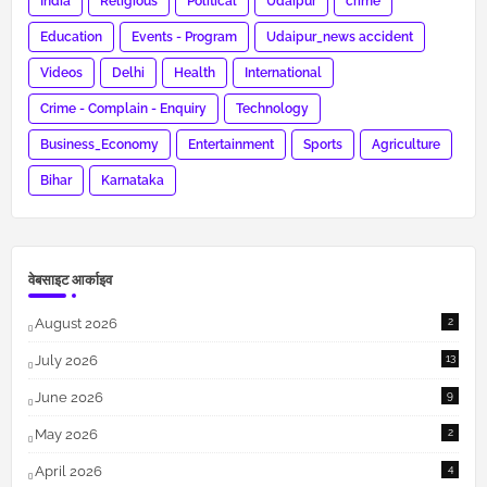
India
Religious
Political
Udaipur
crime
Education
Events - Program
Udaipur_news accident
Videos
Delhi
Health
International
Crime - Complain - Enquiry
Technology
Business_Economy
Entertainment
Sports
Agriculture
Bihar
Karnataka
वेबसाइट आर्काइव
August 2026
2
July 2026
13
June 2026
9
May 2026
2
April 2026
4