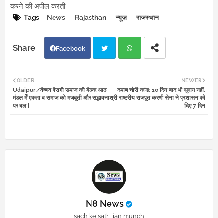
करने की अपील करती
Tags
News
Rajasthan
न्यूज़
राजस्थान
Facebook
Twi
Wh
OLDER
NEWER
Udaipur /वैष्णव वैरागी समाज की बैठक,आठ
दमाण चोरी कांड: 10 दिन बाद भी सुराग नहीं,
tter
atsa
मंडल मेँ एकता व समाज को मजबूती और सद्भावना
श्री राष्ट्रीय राजपूत करणी सेना ने प्रशासन को
पर बल I
दिए 7 दिन
pp
N8 News
sach ke sath ,jan munch